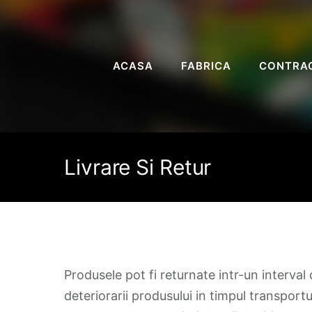
ACASA
FABRICA
CONTRA
Livrare Si Retur
Produsele pot fi returnate intr-un interval 
deteriorarii produsului in timpul transpor