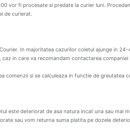
0 vor fi procesate si predate la curier luni. Procedam
 de curierat.
 Courier. In majoritatea cazurilor coletul ajunge in 24-
t, caz in care va recomandam contactarea companiei de
ea comenzii si se calculeaza in functie de greutatea co
letul este deteriorat de asa natura incat una sau mai 
iorate sau vom returna suma platita pe dozele deterio