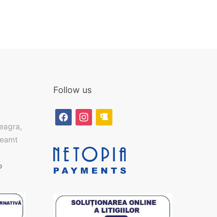
Follow us
facebook
instagram
beer
eagra,
Neamt
o