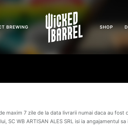
CT BREWING
SHOP
D
de maxim 7 zile de la data livrarii numai daca au fost d
tului, SC WB ARTISAN ALES SRL isi ia angajamentul sa 