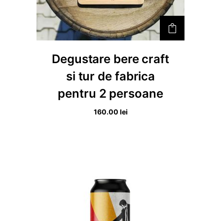
a
t
l
e
a
s
f
t
Degustare bere craft
o
e
si tur de fabrica
s
:
pentru 2 persoane
t
4
:
5
160.00
lei
5
0
0
.
0
0
.
0
0
0
l
e