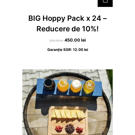
BIG Hoppy Pack x 24 –
Reducere de 10%!
P
P
450.00
lei
500.00
lei
r
r
Garanție SGR:
12.00
lei
e
e
ț
ț
u
u
l
l
i
c
n
u
i
r
ț
e
i
n