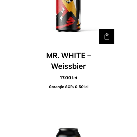
l
i
e
.
i
.
MR. WHITE –
Weissbier
17.00
lei
Garanție SGR:
0.50
lei